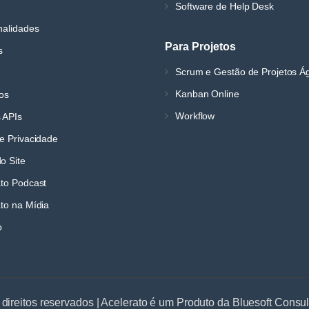
Software de Help Desk
nalidades
Para Projetos
s
Scrum e Gestão de Projetos Á
Kanban Online
os
Workflow
 APIs
e Privacidade
o Site
ato Podcast
to na Mídia
o
 direitos reservados | Acelerato é um Produto da Bluesoft Consu