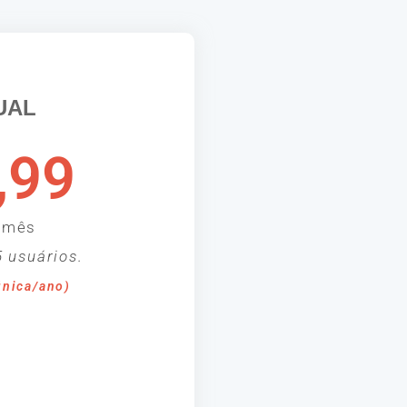
UAL
,99
/mês
 usuários.
única/ano)