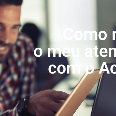
Como 
o meu ate
com o Ac