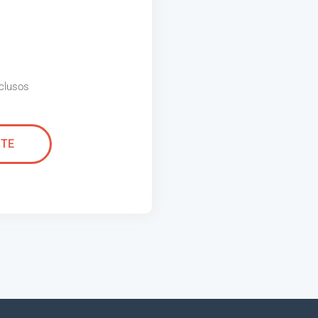
clusos
STE