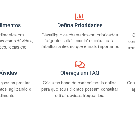
ndimentos
Defina Prioridades
ndimentos em
Classifique os chamados em prioridades
C
'urgente', 'alta', 'média' e 'baixa' para
das como dúvidas,
con
trabalhar antes no que é mais importante.
es, ideias etc.
seu
Dúvidas
Ofereça um FAQ
espostas prontas
Crie uma base de conhecimento online
Con
tes, agilizando o
para que seus clientes possam consultar
a
dimento.
e tirar dúvidas frequentes.