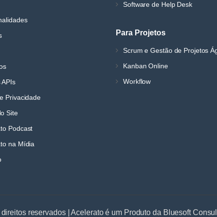
Software de Help Desk
nalidades
Para Projetos
s
Scrum e Gestão de Projetos Á
Kanban Online
os
Workflow
 APIs
e Privacidade
o Site
ato Podcast
to na Mídia
o
 direitos reservados | Acelerato é um Produto da Bluesoft Consu