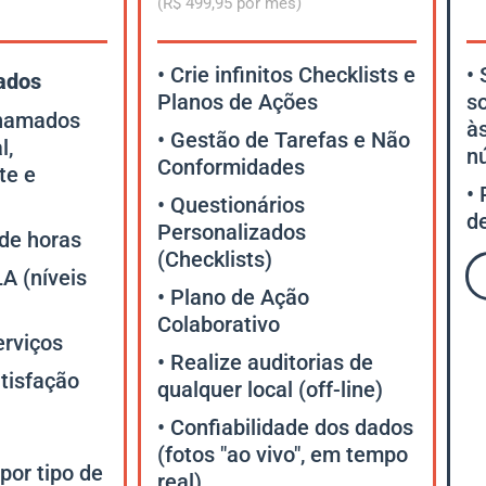
(R$ 499,95 por mês)
• Crie infinitos Checklists e
• 
tados
Planos de Ações
s
chamados
à
• Gestão de Tarefas e Não
l,
n
Conformidades
te e
•
• Questionários
de
Personalizados
de horas
(Checklists)
LA (níveis
• Plano de Ação
Colaborativo
erviços
• Realize auditorias de
tisfação
qualquer local (off-line)
• Confiabilidade dos dados
(fotos "ao vivo", em tempo
por tipo de
real)