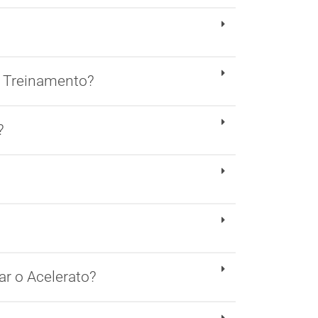
o Treinamento?
?
ar o Acelerato?