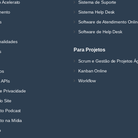
 Acelerato
Sistema de Suporte
mento
Sistema Help Desk
s
Software de Atendimento Onli
Software de Help Desk
nalidades
Para Projetos
s
Scrum e Gestão de Projetos Á
Kanban Online
os
Workflow
 APIs
e Privacidade
o Site
ato Podcast
to na Mídia
o