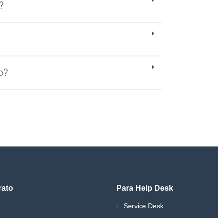
?
?
o?
rato
Para Help Desk
Service Desk