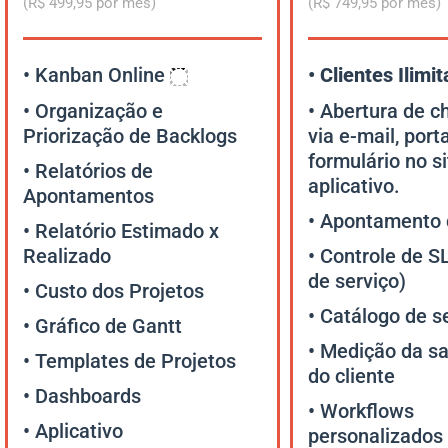
(R$ 499,95 por mês)
(R$ 749,95 por mês)
• Kanban Online
• Clientes Ilimi
• Organização e
• Abertura de 
Priorização de Backlogs
via e-mail, porta
formulário no si
• Relatórios de
aplicativo.
Apontamentos
• Apontamento 
• Relatório Estimado x
Realizado
• Controle de S
de serviço)
• Custo dos Projetos
• Catálogo de s
• Gráfico de Gantt
• Medição da sa
• Templates de Projetos
do cliente
• Dashboards
• Workflows
• Aplicativo
personalizados 