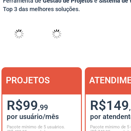
Ferramenta de
Gestão de Projetos
e
Sistema de 
Top 3 das melhores soluções.
PROJETOS
ATENDIM
R$99
R$149
,99
por usuário/mês
por atenden
Pacote mínimo de 5 usuários.
Pacote mínimo de 5 