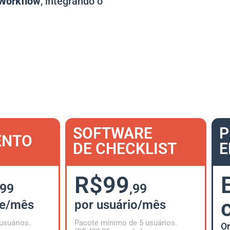
Workflow
, integrando o
SOFTWARE
P
ENTO
DE CHECKLIST
E
R$99
,99
,99
te/mês
por usuário/mês
usuários.
Pacote mínimo de 5 usuários.
Or