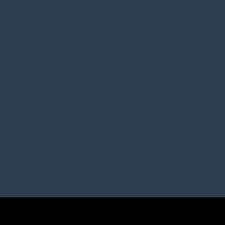
Nosso sistema de suporte permite
que áreas críticas, como suporte
ao cliente, desenvolvimento e
gestão de projetos, sejam
totalmente integradas,
aumentando a produtividade e
proporcionando um atendimento
mais rápido e assertivo.
Com a nossa plataforma, você pode:
• Organizar filas de atendimento;
• Personalizar formulários;
• Criar fluxos de trabalho que
priorizam urgências, tipos de
demanda e até mesmo
departamentos específicos.
FALE COM A NOSSA EQUIPE AGORA MESMO!