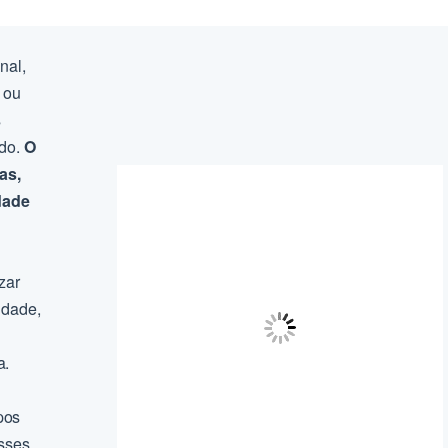
nal,
 ou
s
ado.
O
as,
dade
zar
idade,
a.
upos
sses