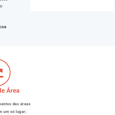
mo
ucos
de Área
mentos das áreas
m um só lugar;