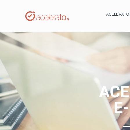
ACELERAT
ACE
E