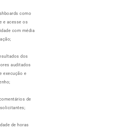
ashboards como
e e acesse os
vidade com média
fação;
esultados dos
tores auditados
e execução e
enho;
 comentários de
solicitantes;
idade de horas