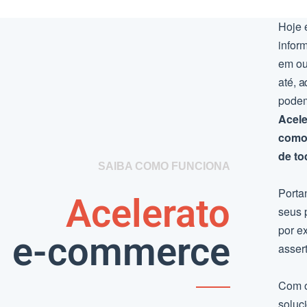
Hoje 
infor
em ou
até, 
podem
Acele
como 
de to
SAIBA COMO FUNCIONA
Porta
Acelerato
seus 
por e
e-commerce
asser
Com 
soluc