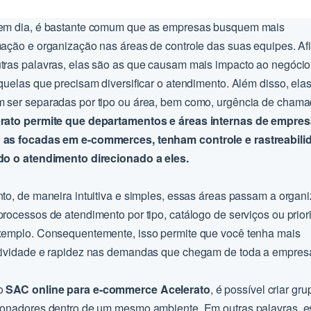
em dia, é bastante comum que as empresas busquem mais
mação e organização nas áreas de controle das suas equipes. Afi
tras palavras, elas são as que causam mais impacto ao negócio
aquelas que precisam diversificar o atendimento. Além disso, ela
 ser separadas por tipo ou área, bem como, urgência de cham
rato permite que departamentos e áreas internas de empres
as focadas em e-commerces, tenham controle e rastreabili
do o atendimento direcionado a eles.
nto, de maneira intuitiva e simples, essas áreas passam a organi
processos de atendimento por tipo, catálogo de serviços ou prior
xemplo. Consequentemente, isso permite que você tenha mais
tividade e rapidez nas demandas que chegam de toda a empres
o
SAC online para e-commerce Acelerato
, é possível criar gr
ionadores dentro de um mesmo ambiente. Em outras palavras, e