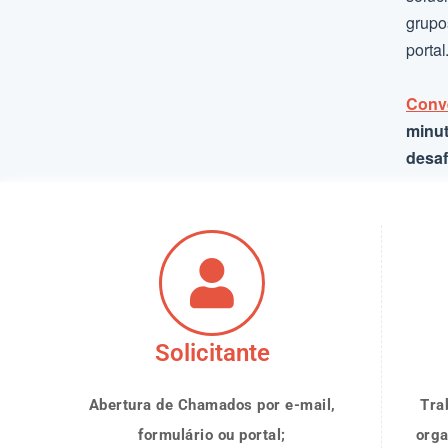
grupo
portal
Conve
minut
desaf
Solicitante
Abertura de Chamados por e-mail,
Tra
formulário ou portal;
orga