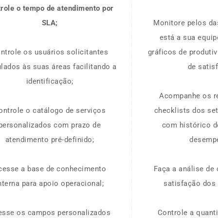
trole o tempo de atendimento por
SLA;
Monitore pelos d
está a sua equip
ntrole os usuários solicitantes
gráficos de produti
ulados às suas áreas facilitando a
de satis
identificação;
Acompanhe os r
ontrole o catálogo de serviços
checklists dos se
personalizados com prazo de
com histórico d
atendimento pré-definido;
desemp
cesse a base de conhecimento
Faça a análise de
nterna para apoio operacional;
satisfação dos 
esse os campos personalizados
Controle a quant