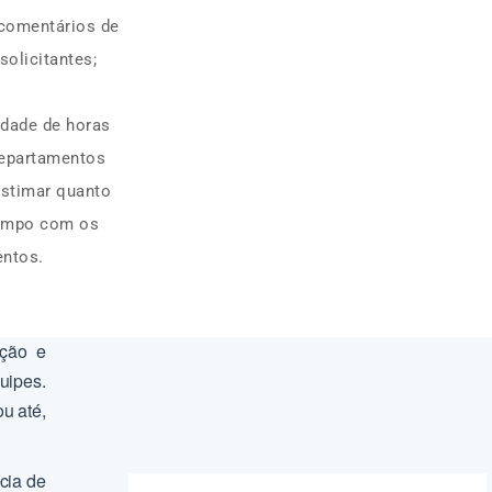
 comentários de
solicitantes;
idade de horas
departamentos
estimar quanto
tempo com os
entos.
ação e
ipes.
u até,
cia de