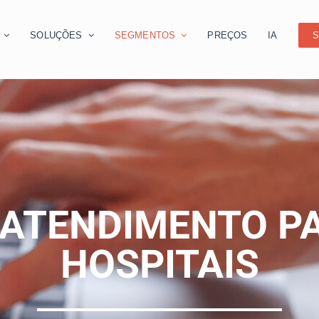
O
SOLUÇÕES
SEGMENTOS
PREÇOS
IA
S
ATENDIMENTO PA
HOSPITAIS