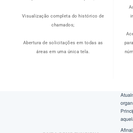
A
Visualização completa do histórico de
i
chamados;
Ac
Abertura de solicitações em todas as
par
áreas em uma única tela.
núm
Atual
orga
Princ
aquel
Afina