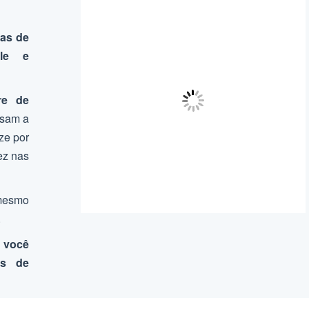
nas de
ole e
re de
ssam a
ze por
dez nas
 mesmo
.
, você
os de