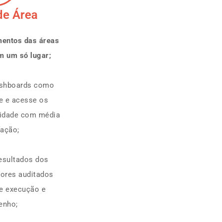
de Área
mentos das áreas
m um só lugar;
ashboards como
e e acesse os
vidade com média
fação;
esultados dos
tores auditados
e execução e
enho;