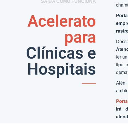
SAIBA COMO FUNCIONA
cham
Acelerato
Porta
empr
rastr
para
Dess
Clínicas e
Atend
ter u
Hospitais
tipo, 
deman
Além 
ambie
Porta
irá 
atend