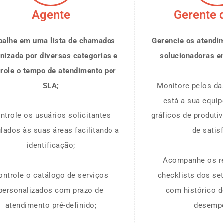
Agente
Gerente 
balhe em uma lista de chamados
Gerencie os atendi
nizada por diversas categorias e
solucionadoras e
trole o tempo de atendimento por
SLA;
Monitore pelos d
está a sua equip
ntrole os usuários solicitantes
gráficos de produti
ulados às suas áreas facilitando a
de satis
identificação;
Acompanhe os r
ontrole o catálogo de serviços
checklists dos se
personalizados com prazo de
com histórico d
atendimento pré-definido;
desemp