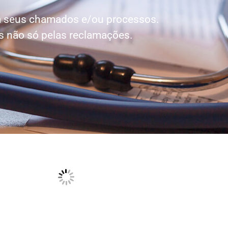
za seus chamados e/ou processos.
s não só pelas reclamações.