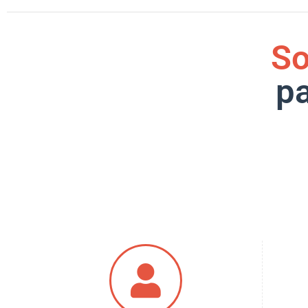
So
pa