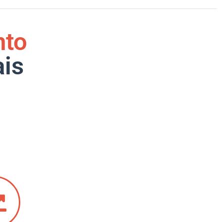
nto
ais