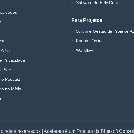
Software de Help Desk
nalidades
Para Projetos
s
Scrum e Gestão de Projetos Á
Kanban Online
os
Workflow
 APIs
e Privacidade
o Site
ato Podcast
to na Mídia
o
 direitos reservados | Acelerato é um Produto da Bluesoft Consu