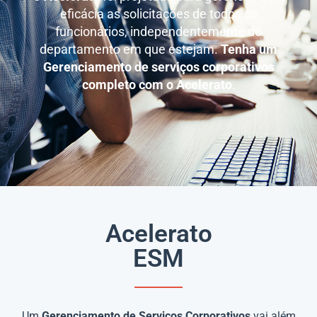
eficácia as solicitações de todos os
funcionários, independentemente do
departamento em que estejam.
Tenha um
Gerenciamento de serviços corporativos
completo com o Acelerato
.
Acelerato
ESM
Um
Gerenciamento de Serviços Corporativos
vai além