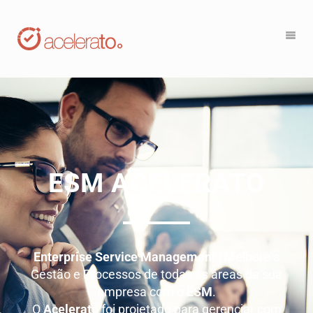
ESM ACELERATO
Enterprise Service Management
| Melhore a
Gestão e Processos de todas as áreas da sua
empresa com o
ESM
.
O
Acelerato
foi projetado para gerenciar com