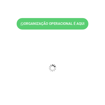
previsibilidade, ter um sistema de workflow não é
detalhe. É estrutura.
ORGANIZAÇÃO OPERACIONAL É AQUI