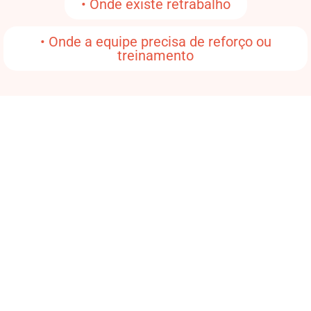
• Onde existe retrabalho
• Onde a equipe precisa de reforço ou
treinamento
Para quem é essa solução?
Para gestores que:
• Não podem deixar a loja parar
• Cuidam de várias frentes ao mesmo tempo
• Querem menos improviso e mais padrão
• Precisam de dados para decidir
Se sua operação depende de agilidade e