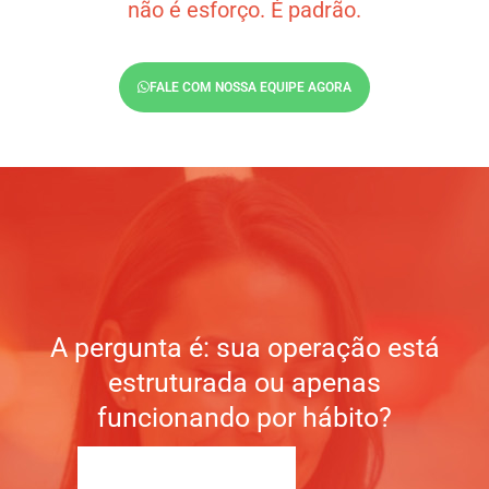
não é esforço. É padrão.
FALE COM NOSSA EQUIPE AGORA
A pergunta é: sua operação está
estruturada ou apenas
funcionando por hábito?